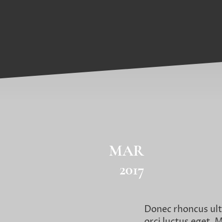
MAR
2017
Donec rhoncus ult
orci luctus eget. 