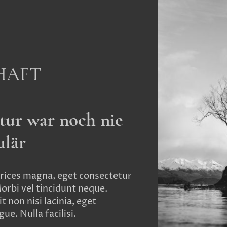
HAFT
tur war noch nie
ulär
rices magna, eget consectetur
Morbi vel tincidunt neque.
t non nisi lacinia, eget
ue. Nulla facilisi.