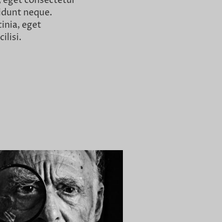
 eget consectetur
cidunt neque.
cinia, eget
ilisi.