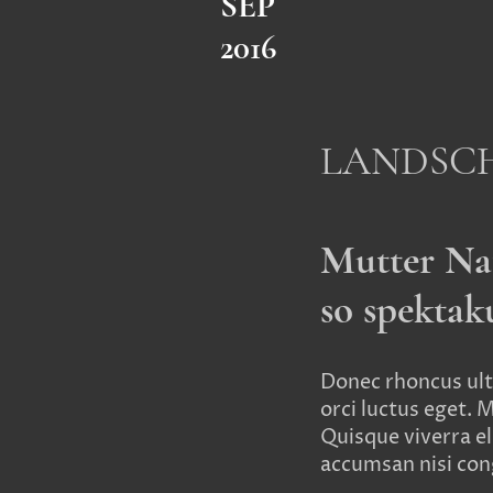
SEP
2016
LANDSC
Mutter Na
so spektak
Donec rhoncus ult
orci luctus eget. 
Quisque viverra eli
accumsan nisi cong