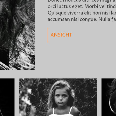
Donec rhoncus ultrices magna,
orci luctus eget. Morbi vel tin
Quisque viverra elit non nisi la
accumsan nisi congue. Nulla fac
ANSICHT